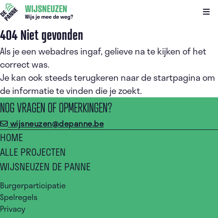
Kli
404 Niet gevonden
Als je een webadres ingaf, gelieve na te kijken of het
correct was.
Je kan ook steeds terugkeren naar de
startpagina
om
de informatie te vinden die je zoekt.
NOG VRAGEN OF OPMERKINGEN?
wijsneuzen@depanne.be
HOME
ALLE PROJECTEN
WIJSNEUZEN DE PANNE
Burgerparticipatie
Spelregels
Privacy