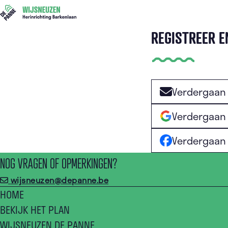
REGISTREER E
Verdergaan 
Verdergaan
Verdergaan
NOG VRAGEN OF OPMERKINGEN?
wijsneuzen@depanne.be
HOME
BEKIJK HET PLAN
WIJSNEUZEN DE PANNE