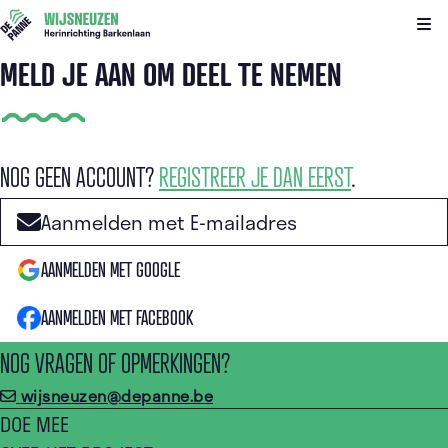
Kli
MELD JE AAN OM DEEL TE NEMEN
NOG GEEN ACCOUNT?
REGISTREER JE DAN EERST
.
Aanmelden met E-mailadres
AANMELDEN MET GOOGLE
AANMELDEN MET FACEBOOK
NOG VRAGEN OF OPMERKINGEN?
wijsneuzen@depanne.be
DOE MEE