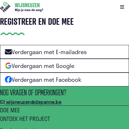
Kli
REGISTREER EN DOE MEE
Verdergaan met E-mailadres
Verdergaan met Google
Verdergaan met Facebook
NOG VRAGEN OF OPMERKINGEN?
wijsneuzen@depanne.be
DOE MEE
ONTDEK HET PROJECT