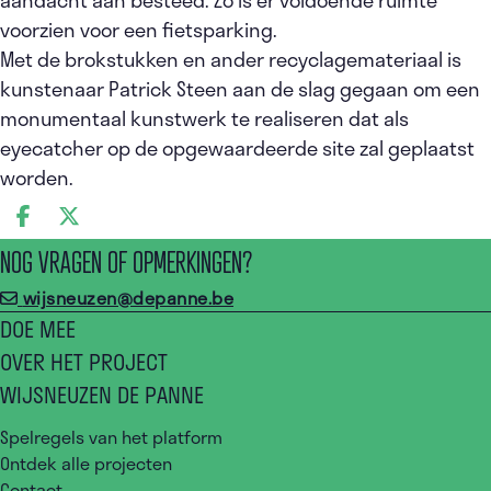
voorzien voor een fietsparking.
Met de brokstukken en ander recyclagemateriaal is
kunstenaar Patrick Steen aan de slag gegaan om een
monumentaal kunstwerk te realiseren dat als
eyecatcher op de opgewaardeerde site zal geplaatst
worden.
DEEL OP FACEBOOK
DEEL OP X
NOG VRAGEN OF OPMERKINGEN?
wijsneuzen@depanne.be
DOE MEE
OVER HET PROJECT
WIJSNEUZEN DE PANNE
Spelregels van het platform
Ontdek alle projecten
Contact