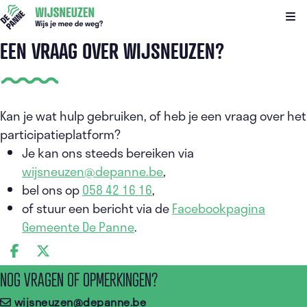
Kli
EEN VRAAG OVER WIJSNEUZEN?
Kan je wat hulp gebruiken, of heb je een vraag over het
participatieplatform?
Je kan ons steeds bereiken via
wijsneuzen@depanne.be
,
bel ons op
058 42 16 16
,
of stuur een bericht via de
Facebookpagina
Gemeente De Panne
.
DEEL OP FACEBOOK
DEEL OP X
NOG VRAGEN OF OPMERKINGEN?
wijsneuzen@depanne.be