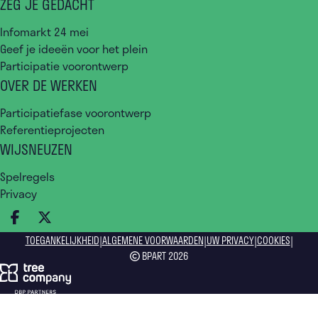
ZEG JE GEDACHT
Infomarkt 24 mei
Geef je ideeën voor het plein
Participatie voorontwerp
OVER DE WERKEN
Participatiefase voorontwerp
Referentieprojecten
WIJSNEUZEN
Spelregels
Privacy
DEEL OP FACEBOOK
DEEL OP X
|
|
|
|
TOEGANKELIJKHEID
ALGEMENE VOORWAARDEN
UW PRIVACY
COOKIES
BPART 2026