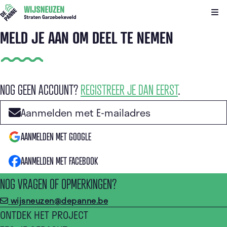
Kli
MELD JE AAN OM DEEL TE NEMEN
NOG GEEN ACCOUNT?
REGISTREER JE DAN EERST
.
Aanmelden met E-mailadres
AANMELDEN MET GOOGLE
AANMELDEN MET FACEBOOK
NOG VRAGEN OF OPMERKINGEN?
wijsneuzen@depanne.be
ONTDEK HET PROJECT