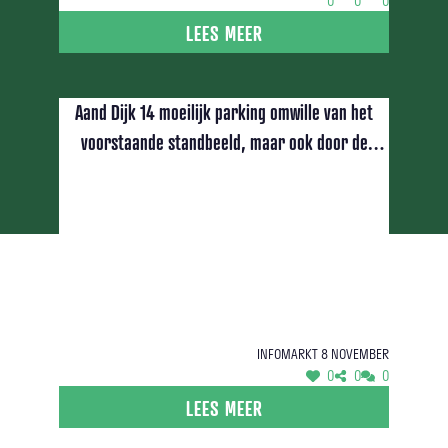
0
0
0
LEES MEER
Aand Dijk 14 moeilijk parking omwille van het
voorstaande standbeeld, maar ook door de
voorbehouden parkeerplaatsen van Raditel (4st)
Infomarkt 8 november
0
0
0
LEES MEER