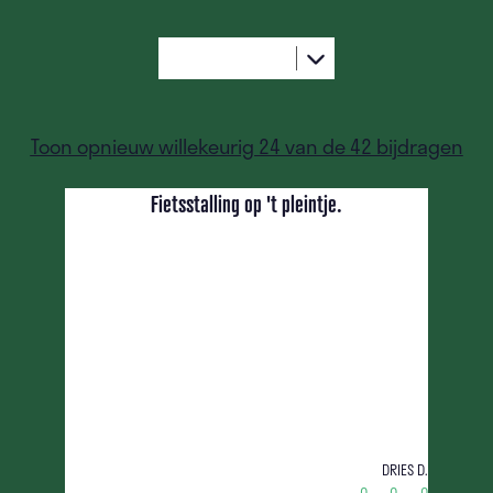
Toon opnieuw willekeurig 24 van de 42 bijdragen
Fietsstalling op 't pleintje.
Dries D.