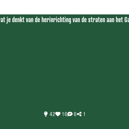
at je denkt van de herinrichting van de straten aan het G
42
16
6
1
Ontdek de bijdragen