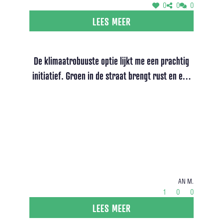
0
0
0
LEES MEER
De klimaatrobuuste optie lijkt me een prachtig
initiatief. Groen in de straat brengt rust en een
mens wordt er gewoon gelukkiger van.
An M.
1
0
0
LEES MEER