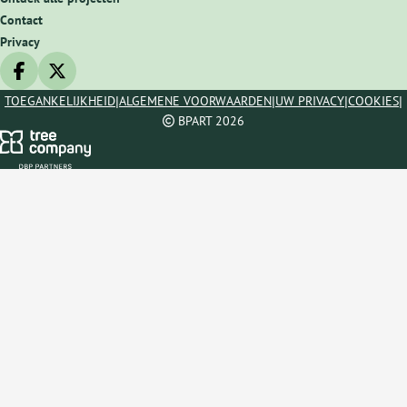
Contact
Privacy
Deel op facebook
Deel op X
|
|
|
|
TOEGANKELIJKHEID
ALGEMENE VOORWAARDEN
UW PRIVACY
COOKIES
BPART 2026