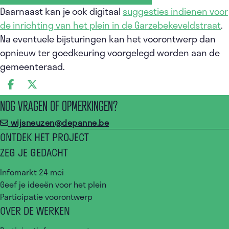
Daarnaast kan je ook digitaal
suggesties indienen voor
de inrichting van het plein in de Garzebekeveldstraat
.
Na eventuele bijsturingen kan het voorontwerp dan
opnieuw ter goedkeuring voorgelegd worden aan de
gemeenteraad.
DEEL OP FACEBOOK
DEEL OP X
NOG VRAGEN OF OPMERKINGEN?
wijsneuzen@depanne.be
ONTDEK HET PROJECT
ZEG JE GEDACHT
Infomarkt 24 mei
Geef je ideeën voor het plein
Participatie voorontwerp
OVER DE WERKEN